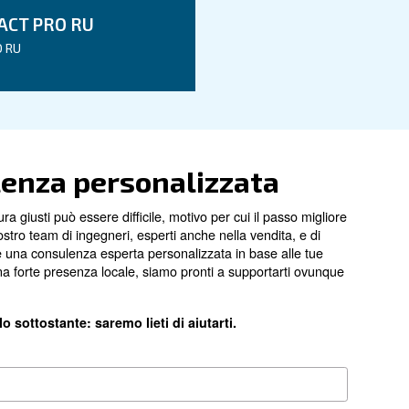
Fonocompact PRO su
Fonocompact PR
serbatoio da 27 litri
base
1,5 kW - 2 HP
30-75 kW/40-100
10 bar
11 bar
255 - 320 l/min
553 - 1.020 l/mi
più piccolo 750x58
797x457x845
più grande 1000x74
86 - 87 kg
153 - 254 kg