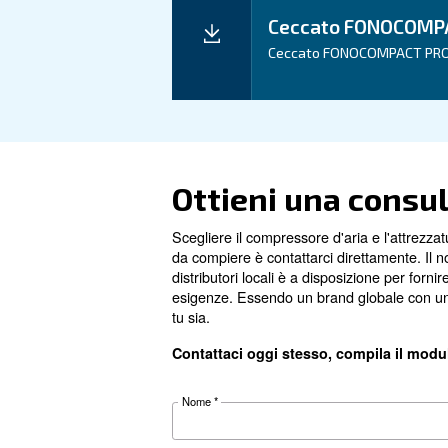
Dati tecnici
Dettagli tecnici
Potenza del motore
Pressione
FAD
Dimensioni (L x P x A)
Peso