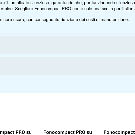
ct PRO
otto qui sotto. Leggi le specifiche tecniche, la manutenzio
he