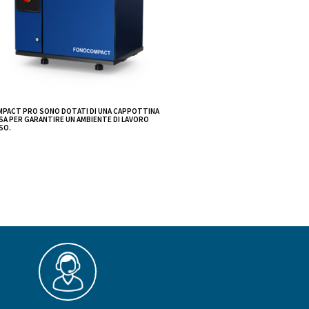
ionali
essionale con un
one silenzioso
tate in
rumore è
co pannello di
temperatura
FONOCOMPACT PRO SONO DOTATI DI UNA C
SILENZIOSA PER GARANTIRE UN AMBIENTE DI