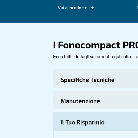
Questo compressore a pistone è
serbatoi interni da 27 litri o
Vai al prodotto