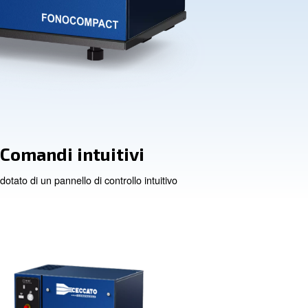
tile
Comandi intuit
dotato di un pannello di contr