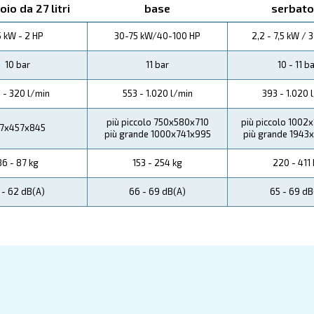
ato per essere il tuo alleato silenzioso, garantendo ch
enaro a lungo termine. Scegliere Fonocompact PRO non è s
rantisce una minore usura, con conseguente riduzione d