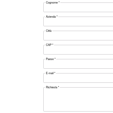
Livelli di Rumorosità
Documentaz
Ceccato 
Ceccato FON