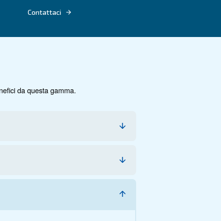
SILENZIOSO.
lo la base, con
igenze.
cumentazione
Contattaci