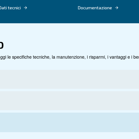
 disponibile in una varietà di configurazioni, tra cui so
 con serbatoi esterni e essiccatore per soddisfare le tue es
Dati tecnici
Do