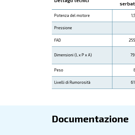
Fonocompact PRO è progett
efficiente, risparmiando d
Il suo
ga
design efficiente
Applicazioni
I Tuoi Benefici