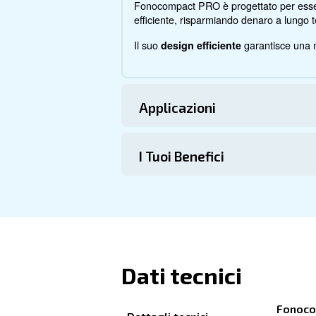
I Fonocompa
Ecco tutti i dettagli sul prod
Specifiche Tecnic
Manutenzione
Il Tuo Risparmio