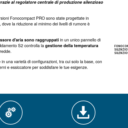
 per applicazioni profess
ressori a pistone silenziosi adatti per l'uso prof
 compressa, grazie al regolatore centrale di produzi
llare, alcune versioni Fonocompact PRO sono state proget
oro ravvicinati, dove la riduzione al minimo dei livelli di 
in un uni
rolli del compressore d'aria sono raggruppati
 valvola di raffreddamento S2 controlla la
gestione della 
che difficili o fredde.