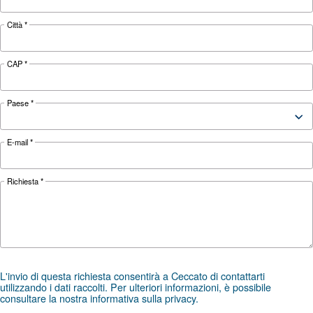
Parts sono la soluzione migliore, e la più economica, per
l’efficienza e la durata del tuo compressore
Richiedi assistenza
Scegliere il compressore d’aria e l’attrezzatura giusti pu
un’ardua sfida, ed è per questo che il passo migliore che
contattarci direttamente. Il nostro team di ingegneri com
esperti e distributori locali è a tua disposizione per offrir
specializzata, su misura per le tue esigenze.
Come brand globale con una forte presenza locale, siam
supportarti ovunque tu sia.
Contattaci oggi stesso o compila il modulo qui sot
qui per aiutarti.