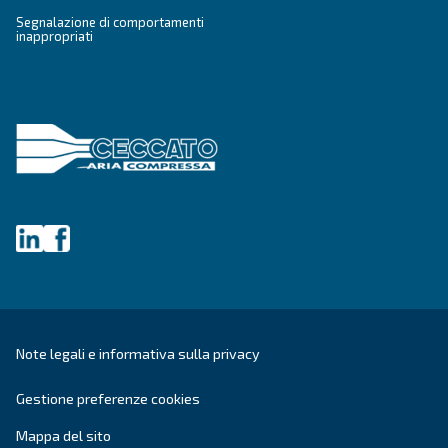
Verifica Anti-Robot
Clicca per iniziare
Friendly
Captcha ⇗
Ceccato Aria Compressa
Da oltre 90 anni, Ceccato è uno dei brand più aff
aria compressa. Pioniere nei
compressori a vi
Ceccato continua ad investire in
innovazione,
scopo di
offrire la tecnologia più
all'avanguard
settore dei compressori.
Vai ai valori e alla storia di Ceccato
.