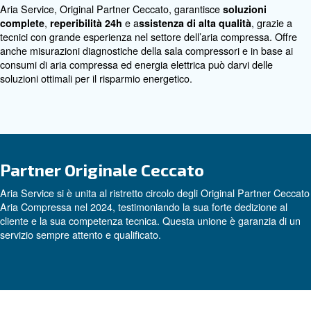
garantiscono un
, rispon
servizio completo e affidabile
esigenze specifiche di ogni cliente con
soluzioni su mi
Servizi su misura
Aria Service, Original Partner Ceccato, garantisce
soluz
,
e a
complete
reperibilità 24h
ssistenza di alta qualit
tecnici con grande esperienza nel settore dell’aria comp
anche misurazioni diagnostiche della sala compressori e 
consumi di aria compressa ed energia elettrica può darvi
soluzioni ottimali per il risparmio energetico.