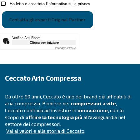
Nome
*
Cognome
*
Azienda
*
Città
*
CAP
*
Paese
*