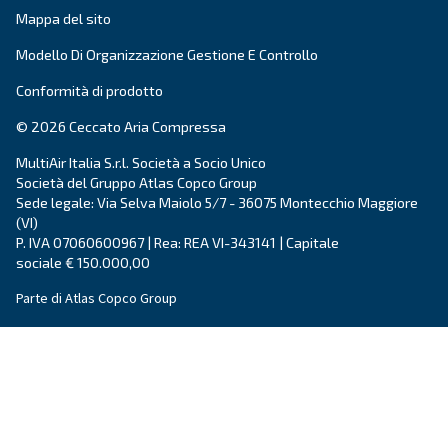
Vai ai valori e alla storia di Ceccato
.
Prodotti
Le tue esigenze
Compressore a vite
Soluzioni e servizi
Compressori a pistoni
Applicazioni
Compressori oil-free
Partners
Elevatori di pressione
Certificazioni
Air treatment
Gestione dell'aria
Contatti