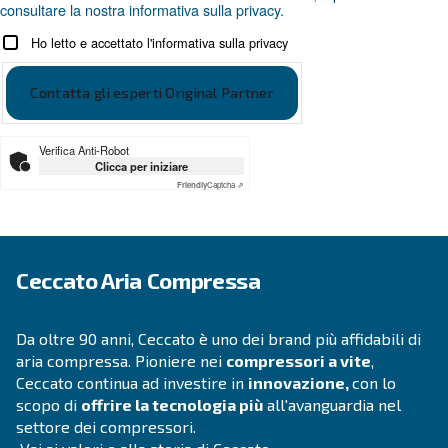
Contattaci oggi stesso o compila il modulo qui sot
qui per aiutarti.
Nome
*
Cognome
*
Azienda
*
Città
*
CAP
*
Paese
*