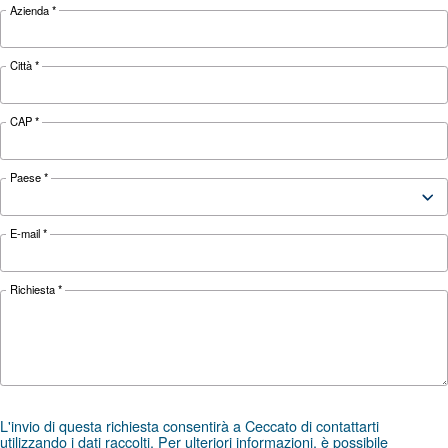
I ricambi originali e i servizi di assistenza autorizzati Orig
Parts sono la soluzione migliore, e la più economica, per
l’efficienza e la durata del tuo compressore
Richiedi assistenza
Scegliere il compressore d’aria e l’attrezzatura giusti pu
un’ardua sfida, ed è per questo che il passo migliore che
contattarci direttamente. Il nostro team di ingegneri com
esperti e distributori locali è a tua disposizione per offrir
specializzata, su misura per le tue esigenze.
Come brand globale con una forte presenza locale, siam
supportarti ovunque tu sia.