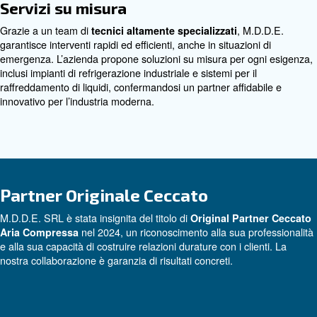
L’offerta di compressori è molto ampia e comprende: co
vite, a risparmio energetico o classici, pistoni silenziati e 
compressori per il settore dentale.
Servizi su misura
Grazie a un team di
, M
tecnici altamente specializzati
garantisce interventi rapidi ed efficienti, anche in situazio
emergenza. L’azienda propone soluzioni su misura per o
inclusi impianti di refrigerazione industriale e sistemi per i
raffreddamento di liquidi, confermandosi un partner affid
innovativo per l’industria moderna.