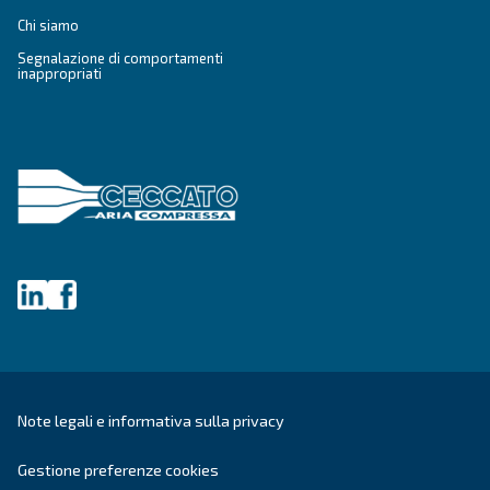
Verifica Anti-Robot
Clicca per iniziare
Friendly
Captcha ⇗
Ceccato Aria Compressa
Da oltre 90 anni, Ceccato è uno dei brand più aff
aria compressa. Pioniere nei
compressori a vi
Ceccato continua ad investire in
innovazione,
scopo di
offrire la tecnologia più
all'avanguard
settore dei compressori.