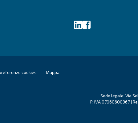
entirà a Ceccato di contattarti utilizzando i dati raccolti. 
ultare la nostra informativa sulla privacy.
mativa sulla privacy
e
iendly
Captcha ⇗