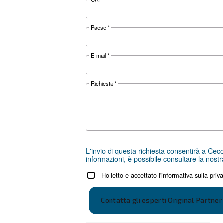
Richiedi ass
Scegliere il compressore d’ari
passo migliore che puoi fare è
distributori locali è a tua dis
Come brand globale con una f
Contattaci oggi stesso o co
Nome
*
Cognome
*
Azienda
*