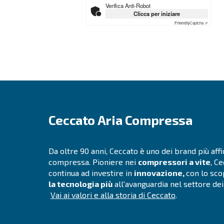
Città
*
CAP
*
Paese
*
E-mail
*
Richiesta
*