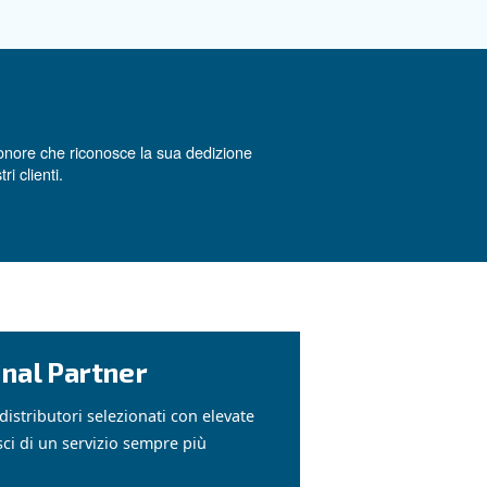
di compressori ed essiccatori, la fornitura di ricam
per ogni esigenza tecn
nti rapidi e soluzioni su misura
ria Compressa nel 2024, un onore che riconosce la sua 
icienza dei sistemi dei nostri clienti.