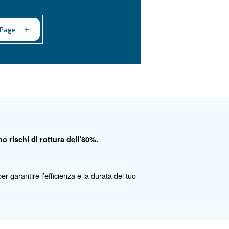
rogramma Original Partner
ginal Partner è una rete di distributori selezionati co
petenze tecniche: usufruisci di un servizio sempre p
pleto.
Go to the Original Partner Page