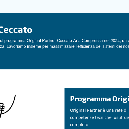
ura
pleta di servizi, tra cui la
manutenzione e riparazione 
.
i di aria compressa
, Service Air Bergamo garantisce
pre aggiornati
interve
in ogni progetto.
bilità
inale Ceccato
a a far parte del programma Original Partner Ceccato A
vata esperienza. Lavoriamo insieme per massimizzare l'eff