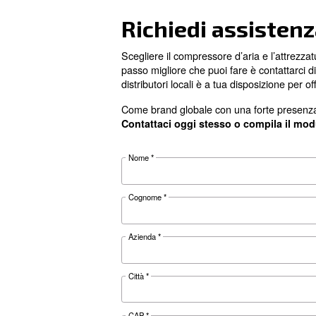
Perché scegl
I ricambi originali fanno l
Piccole differenze possono av
I ricambi originali e i servizi
compressore