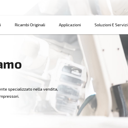
Prodotti
Ricambi Originali
Applicazi
 Bergamo
cato, è altamente specializzato nella vendita,
arazione di compressori.