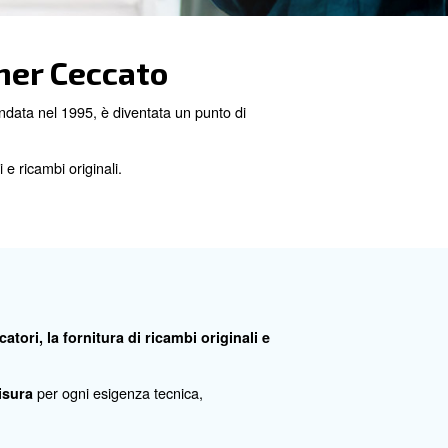
Original Partner Ceccato
pianti ad aria compressa. Fondata nel 1995, è diventata 
.
ano e Brescia
rigeratori e separatori di oli e ricambi originali.