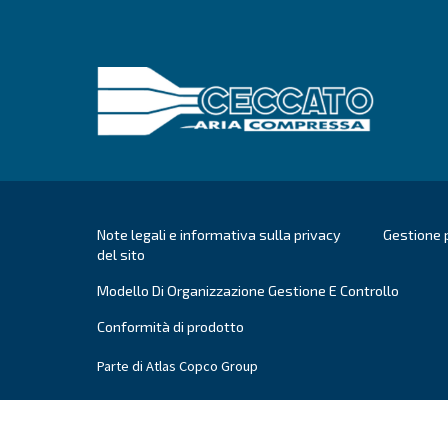
L'invio di questa richiesta cons
informazioni, è possibile cons
Ho letto e accettato l'infor
Verifica Anti-Robot
Clicca per iniziar
Fr