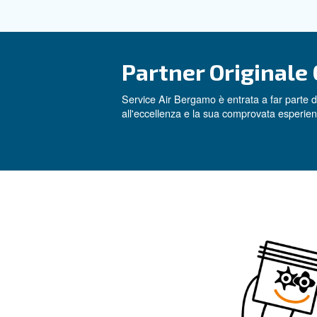
Servizi su mis
L'azienda offre una gamma com
la progettazione di impiant
Con un team di
esperti sem
assicurando
qualità e affida
Partner Orig
Service Air Bergamo è entrat
all'eccellenza e la sua compro