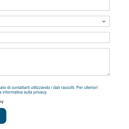
istenza
a e l’attrezzatura giusti può essere un’ardua sfida, ed è 
 contattarci direttamente. Il nostro team di ingegneri co
posizione per offrirti consulenza specializzata, su misura p
orte presenza locale, siamo pronti a supportarti ovunque
mpila il modulo qui sotto — siamo qui per aiutarti.