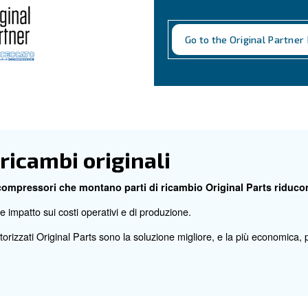
P
Ori
com
com