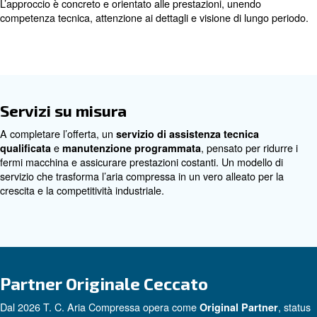
compressori a pistoni e rotativi a vite, sistemi di trattamen
essiccatori, filtrazione e componenti per la distribuzione.
soluzione è selezionata e configurata in base alle reali 
operative, con l’obiettivo di ottimizzare consumi energetici
durata degli impianti.
In linea con i valori Ceccato, T. C. Aria Compressa inter
: solida, sem
compressa come una risorsa strategica
gestire e progettata per sostenere la produttività quotidi
L’approccio è concreto e orientato alle prestazioni, unen
competenza tecnica, attenzione ai dettagli e visione di l
Servizi su misura