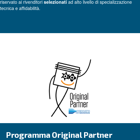
A completare l’offerta, un
servizio di assistenza tecni
e
, pensato pe
qualificata
manutenzione programmata
fermi macchina e assicurare prestazioni costanti. Un mod
servizio che trasforma l’aria compressa in un vero alleato
crescita e la competitività industriale.
Partner Originale Ceccato
Dal 2026 T. C. Aria Compressa opera come
Original Pa
riservato ai rivenditori
ad alto livello di speci
selezionati
tecnica e affidabilità.