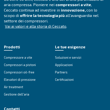
CAP
*
Paese
*
E-mail
*
Richiesta
*
L'invio di questa richiesta consentirà a Ceccato di contatt