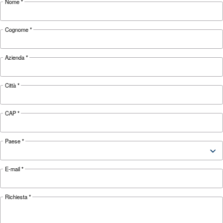
montano parti di ricambio Original Parts riducono r
rottura dell’80%.
Piccole differenze possono avere un enorme impatto sui c
e di produzione.
I ricambi originali e i servizi di assistenza autorizzati Orig
Parts sono la soluzione migliore, e la più economica, per
l’efficienza e la durata del tuo compressore
Richiedi assistenza
Scegliere il compressore d’aria e l’attrezzatura giusti pu
un’ardua sfida, ed è per questo che il passo migliore che
contattarci direttamente. Il nostro team di ingegneri com