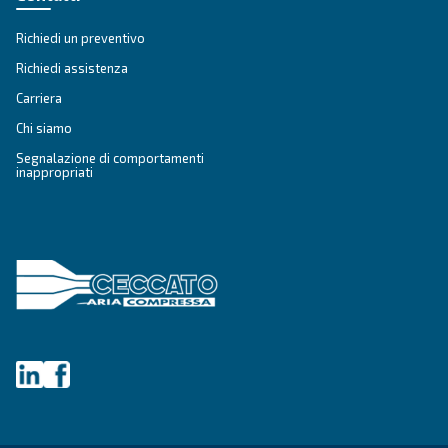
utilizzando i dati raccolti. Per ulteriori informazioni, è pos
consultare la nostra informativa sulla privacy.
Ho letto e accettato l'informativa sulla privacy
Verifica Anti-Robot
Clicca per iniziare
Friendly
Captcha ⇗
Ceccato Aria Compressa
Da oltre 90 anni, Ceccato è uno dei brand più aff