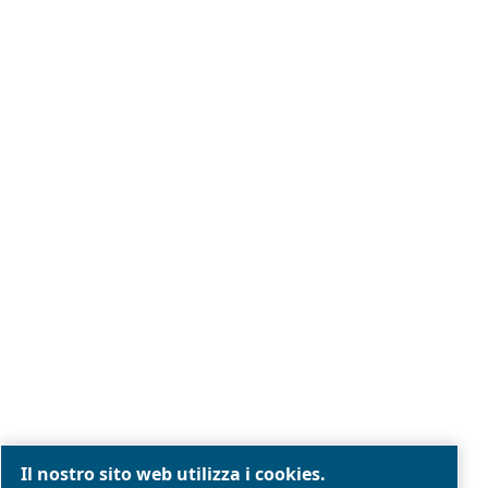
Note legali e informativa sulla privacy
Gestione preferenze cookies
Mappa del sito
Modello Di Organizzazione Gestione E Controllo