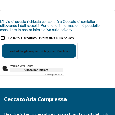
esperti e distributori locali è a tua disposizione per offrir
specializzata, su misura per le tue esigenze.
Come brand globale con una forte presenza locale, siam
supportarti ovunque tu sia.
Contattaci oggi stesso o compila il modulo qui sot
qui per aiutarti.
Nome
*
Cognome
*
Azienda
*
Città
*