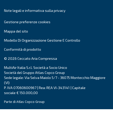
aria compressa. Pioniere nei
compressori a vi
Ceccato continua ad investire in
innovazione,
scopo di
offrire la tecnologia più
all'avanguard
settore dei compressori.
Vai ai valori e alla storia di Ceccato
.
Prodotti
Le tue esigenze
Compressore a vite
Soluzioni e servizi
Compressori a pistoni
Applicazioni
Compressori oil-free
Partners
Elevatori di pressione
Certificazioni
Air treatment